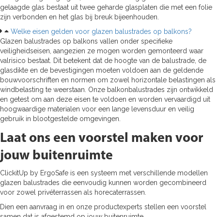
gelaagde glas bestaat uit twee geharde glasplaten die met een folie
zijn verbonden en het glas bij breuk bijeenhouden.
Welke eisen gelden voor glazen balustrades op balkons?
Glazen balustrades op balkons vallen onder specifieke
veiligheidseisen, aangezien ze mogen worden gemonteerd waar
valrisico bestaat. Dit betekent dat de hoogte van de balustrade, de
glasdikte en de bevestigingen moeten voldoen aan de geldende
bouwvoorschriften en normen om zowel horizontale belastingen als
windbelasting te weerstaan. Onze balkonbalustrades zijn ontwikkeld
en getest om aan deze eisen te voldoen en worden vervaardigd uit
hoogwaardige materialen voor een lange levensduur en veilig
gebruik in blootgestelde omgevingen.
Laat ons een voorstel maken voor
jouw buitenruimte
ClickitUp by ErgoSafe is een systeem met verschillende modellen
glazen balustrades die eenvoudig kunnen worden gecombineerd
voor zowel privéterrassen als horecaterrassen.
Dien een aanvraag in en onze productexperts stellen een voorstel
samen dat is afgestemd op jouw buitenruimte.