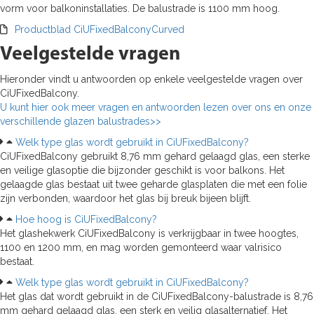
vorm voor balkoninstallaties. De balustrade is 1100 mm hoog.
Productblad CiUFixedBalconyCurved
Veelgestelde vragen
Hieronder vindt u antwoorden op enkele veelgestelde vragen over
CiUFixedBalcony.
U kunt hier ook meer vragen en antwoorden lezen over ons en onze
verschillende glazen balustrades>>
Welk type glas wordt gebruikt in CiUFixedBalcony?
CiUFixedBalcony gebruikt 8,76 mm gehard gelaagd glas, een sterke
en veilige glasoptie die bijzonder geschikt is voor balkons. Het
gelaagde glas bestaat uit twee geharde glasplaten die met een folie
zijn verbonden, waardoor het glas bij breuk bijeen blijft.
Hoe hoog is CiUFixedBalcony?
Het glashekwerk CiUFixedBalcony is verkrijgbaar in twee hoogtes,
1100 en 1200 mm, en mag worden gemonteerd waar valrisico
bestaat.
Welk type glas wordt gebruikt in CiUFixedBalcony?
Het glas dat wordt gebruikt in de CiUFixedBalcony-balustrade is 8,76
mm gehard gelaagd glas, een sterk en veilig glasalternatief. Het