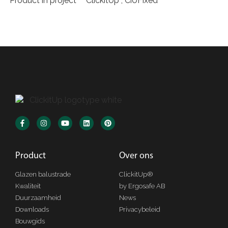
Product in project
ClickitUp , CiUFixed
Product​
Over ons​
Glazen balustrade
ClickitUp®
Kwaliteit
by Ergosafe AB
Duurzaamheid
News
Downloads
Privacybeleid
Bouwgids