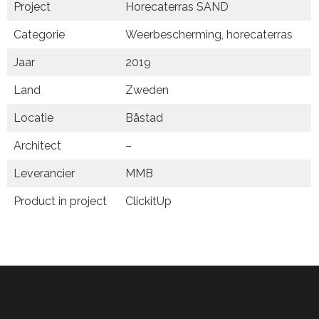
Project
Horecaterras SAND
Categorie
Weerbescherming, horecaterras
Jaar
2019
Land
Zweden
Locatie
Båstad
Architect
–
Leverancier
MMB
Product in project
ClickitUp